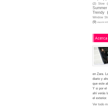
(2)
Slow
(
Summer
Trendy
Window Sh
(9)
xiaomi in
Acerca
en Zara. L
diario y ah
que este al
Y si por el
ahí verás 
el exterior.
Ver todo mi