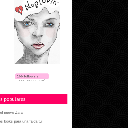
s populares
el nuevo Zara
es looks para una falda tul