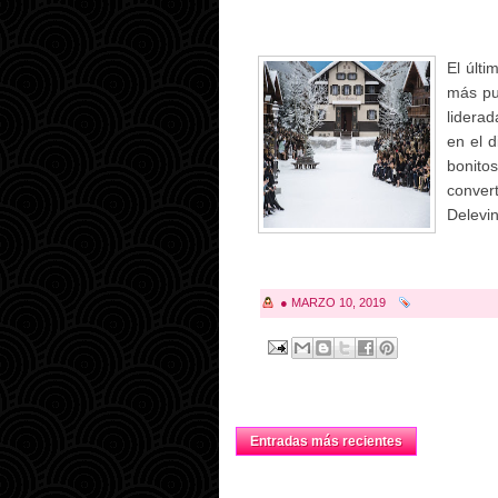
El últi
más pu
lidera
en el 
bonito
conver
Delevin
●
MARZO 10, 2019
Entradas más recientes