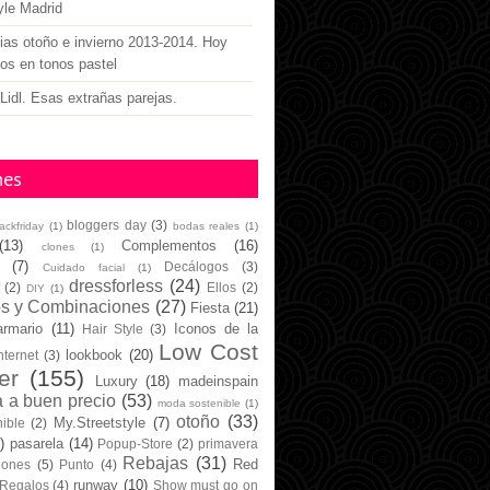
yle Madrid
as otoño e invierno 2013-2014. Hoy
gos en tonos pastel
Lidl. Esas extrañas parejas.
nes
bloggers day
(3)
lackfriday
(1)
bodas reales
(1)
(13)
Complementos
(16)
clones
(1)
(7)
Decálogos
(3)
Cuidado facial
(1)
dressforless
(24)
(2)
Ellos
(2)
DIY
(1)
os y Combinaciones
(27)
Fiesta
(21)
armario
(11)
Iconos de la
Hair Style
(3)
Low Cost
lookbook
(20)
nternet
(3)
er
(155)
Luxury
(18)
madeinspain
 a buen precio
(53)
moda sostenible
(1)
otoño
(33)
My.Streetstyle
(7)
ible
(2)
)
pasarela
(14)
Popup-Store
(2)
primavera
Rebajas
(31)
Red
iones
(5)
Punto
(4)
runway
(10)
Regalos
(4)
Show must go on