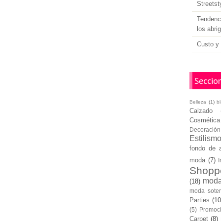
Streetst
Tendenci
los abri
Custo y 
Seccio
Belleza
(1)
b
Calzado
Cosmética
Decoración
Estilism
fondo de 
moda
(7)
I
Shopp
moda
(18)
moda soten
Parties
(10
(5)
Promoc
Carpet
(8)