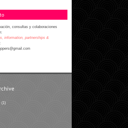
to
mación, consultas y colaboraciones
n:
es, information, partnerships &
:
oppers@gmail.com
rchive
e
(1)