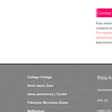
Contac
Para infor
contacta e
For inquiri
advertising
lowcostsh
Blog A
Collage Vintage
Devil wears Zara
noviembr
elena perminova | Tumblr
julio
(1)
Fabulous Miroslava Duma
marzo
(1)
Maffashion