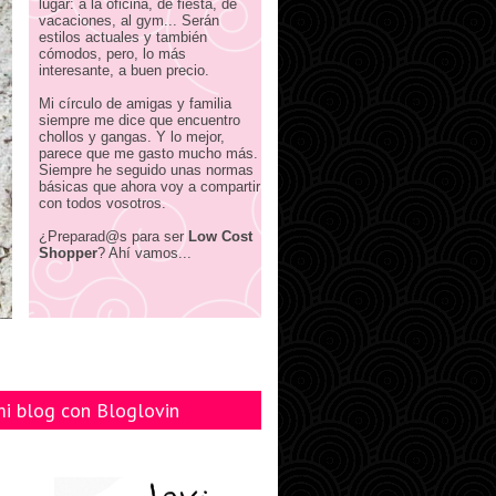
lugar: a la oficina, de fiesta, de
vacaciones, al gym... Serán
estilos actuales y también
cómodos, pero, lo más
interesante, a buen precio.
Mi círculo de amigas y familia
siempre me dice que encuentro
chollos y gangas. Y lo mejor,
parece que me gasto mucho más.
Siempre he seguido unas normas
básicas que ahora voy a compartir
con todos vosotros.
¿Preparad@s para ser
Low Cost
Shopper
? Ahí vamos...
mi blog con Bloglovin