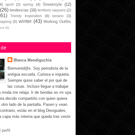
Streetstyle
(12)
4)
sport
(2)
spring
(4)
(26)
tendencias
(16)
territorio vaquero
(2)
(61)
Trendy Inspiration
(6)
verano
(3)
winter
(43)
Working Outfits
opping
(5)
face
(1)
 de
Blanca Mendiguchía
Bienvenid@s. Soy periodista de la
antigua escuela. Curiosa e inquieta.
Siempre quise saber el por qué de
las cosas. Incluso llegue a trabajar
a moda me relaja. Ir de tiendas es mi spa
ora decido compartirlo con quien quiera
 otro lado de la pantalla. Pasen y vean.
 contrario, estás en el blog Desiguales,
la capa más interna que queda tras vestir
 perfil