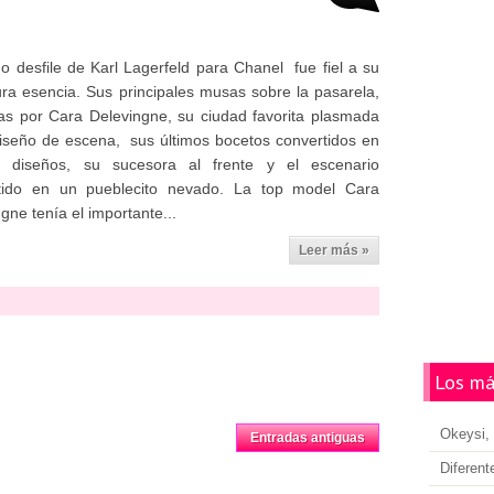
mo desfile de Karl Lagerfeld para Chanel fue fiel a su
ra esencia. Sus principales musas sobre la pasarela,
das por Cara Delevingne, su ciudad favorita plasmada
diseño de escena, sus últimos bocetos convertidos en
s diseños, su sucesora al frente y el escenario
tido en un pueblecito nevado. La top model Cara
gne tenía el importante...
Leer más »
Los má
Inicio
Okeysi, 
Entradas antiguas
Diferent