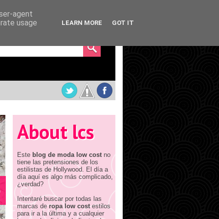
user-agent
erate usage
LEARN MORE
GOT IT
About lcs
Este
blog de moda low cost
no
tiene las pretensiones de los
estilistas de Hollywood. El día a
día aquí es algo más complicado,
¿verdad?
e
Intentaré buscar por todas las
marcas de
ropa low cost
estilos
para ir a la última y a cualquier