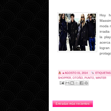
Hoy h
Massim
moda m
irradia
la pla
acerca
logra
protago
●
AGOSTO 01, 2014
ETIQUETAS
SHOPPER
,
OTOÑO
,
PUNTO
,
WINTER
Entradas más recientes