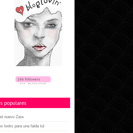
s populares
el nuevo Zara
es looks para una falda tul