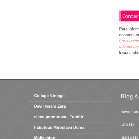
Contac
Para infor
contacta e
For inquiri
advertising
lowcostsh
Blog A
Collage Vintage
Devil wears Zara
noviembr
elena perminova | Tumblr
julio
(1)
Fabulous Miroslava Duma
marzo
(1)
Maffashion