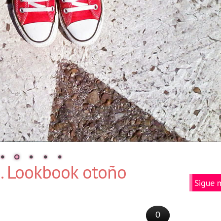
. Lookbook otoño
Sigue 
0