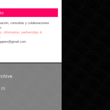
to
mación, consultas y colaboraciones
n:
es, information, partnerships &
:
oppers@gmail.com
rchive
e
(1)