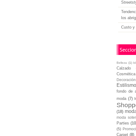
Streetst
Tendenci
los abri
Custo y 
Seccio
Belleza
(1)
b
Calzado
Cosmética
Decoración
Estilism
fondo de 
moda
(7)
I
Shopp
moda
(18)
moda soten
Parties
(10
(5)
Promoc
Carpet
(8)