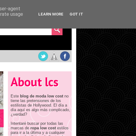
user-agent
erate usage
LEARN MORE
GOT IT
About lcs
Este
blog de moda low cost
no
tiene las pretensiones de los
estilistas de Hollywood. El día a
día aquí es algo más complicado,
¿verdad?
e
Intentaré buscar por todas las
marcas de
ropa low cost
estilos
para ir a la última y a cualquier