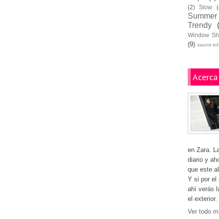
(2)
Slow
(
Summer
Trendy
Window Sh
(9)
xiaomi in
Acerca
en Zara. L
diario y ah
que este al
Y si por el
ahí verás 
el exterior.
Ver todo mi