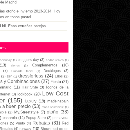
yle Madrid
as otoño e invierno 2013-2014. Hoy
gos en tonos pastel
Lidl. Esas extrañas parejas.
nes
bloggers day
(3)
lackfriday
(1)
bodas reales
(1)
(13)
Complementos
(16)
clones
(1)
(7)
Decálogos
(3)
Cuidado facial
(1)
dressforless
(24)
(2)
Ellos
(2)
DIY
(1)
os y Combinaciones
(27)
Fiesta
(21)
armario
(11)
Iconos de la
Hair Style
(3)
Low Cost
lookbook
(20)
nternet
(3)
er
(155)
Luxury
(18)
madeinspain
 a buen precio
(53)
moda sostenible
(1)
otoño
(33)
My.Streetstyle
(7)
ible
(2)
)
pasarela
(14)
Popup-Store
(2)
primavera
Rebajas
(31)
Red
iones
(5)
Punto
(4)
runway
(10)
Regalos
(4)
Show must go on