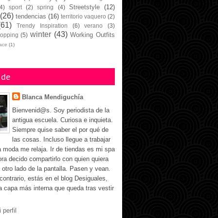
Streetstyle
(12)
4)
sport
(2)
spring
(4)
(26)
tendencias
(16)
territorio vaquero
(2)
(61)
Trendy Inspiration
(6)
verano
(3)
winter
(43)
Working Outfits
opping
(5)
face
(1)
 de
Blanca Mendiguchía
Bienvenid@s. Soy periodista de la
antigua escuela. Curiosa e inquieta.
Siempre quise saber el por qué de
las cosas. Incluso llegue a trabajar
a moda me relaja. Ir de tiendas es mi spa
ora decido compartirlo con quien quiera
 otro lado de la pantalla. Pasen y vean.
 contrario, estás en el blog Desiguales,
la capa más interna que queda tras vestir
 perfil