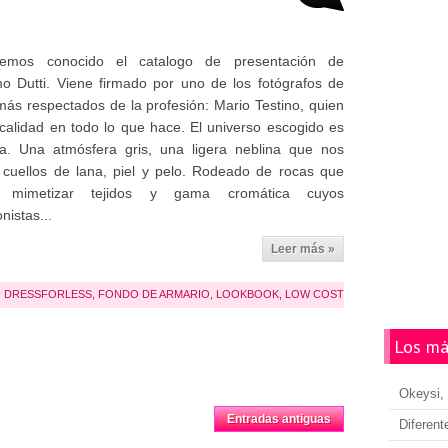
emos conocido el catalogo de presentación de
o Dutti. Viene firmado por uno de los fotógrafos de
ás respectados de la profesión: Mario Testino, quien
 calidad en todo lo que hace. El universo escogido es
ya. Una atmósfera gris, una ligera neblina que nos
 cuellos de lana, piel y pelo. Rodeado de rocas que
n mimetizar tejidos y gama cromática cuyos
nistas...
Leer más »
:
DRESSFORLESS
,
FONDO DE ARMARIO
,
LOOKBOOK
,
LOW COST
Los má
Okeysi, 
Inicio
Entradas antiguas
Diferent