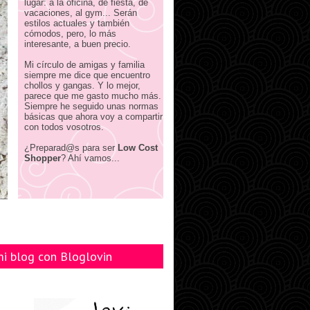
lugar: a la oficina, de fiesta, de
vacaciones, al gym... Serán
estilos actuales y también
cómodos, pero, lo más
interesante, a buen precio.
Mi círculo de amigas y familia
siempre me dice que encuentro
chollos y gangas. Y lo mejor,
parece que me gasto mucho más.
Siempre he seguido unas normas
básicas que ahora voy a compartir
con todos vosotros.
¿Preparad@s para ser
Low Cost
Shopper
? Ahí vamos...
mi blog con Bloglovin