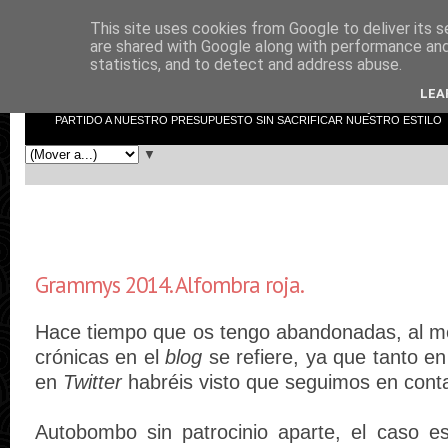
This site uses cookies from Google to deliver its s
low cost shopper
are shared with Google along with performance and 
statistics, and to detect and address abuse.
LEA
LOW COST SHOPPER NO ES EL TÍPICO BLOG DE MODA. AQUÍ INTENTAR
PARTIDO A NUESTRO PRESUPUESTO SIN SACRIFICAR NUESTRO ESTILO
▼
Grammys 2014. Alfombra roja.
Hace tiempo que os tengo abandonadas, al m
crónicas en el
blog
se refiere, ya que tanto e
en
Twitter
habréis visto que seguimos en cont
Autobombo sin patrocinio aparte, el caso 