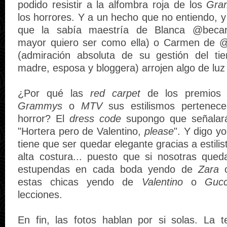
podido resistir a la alfombra roja de los
Gra
los horrores. Y a un hecho que no entiendo, 
que la sabía maestría de Blanca @becar
mayor quiero ser como ella) o Carmen de @
(admiración absoluta de su gestión del tie
madre, esposa y bloggera) arrojen algo de luz 
¿Por qué las
red carpet
de los premios 
Grammys
o
MTV
sus estilismos pertenec
horror? El
dress code
supongo que señalará 
"Hortera pero de Valentino,
please
". Y digo yo
tiene que ser quedar elegante gracias a estilis
alta costura... puesto que si nosotras que
estupendas en cada boda yendo de
Zara
estas chicas yendo de
Valentino
o
Gucc
lecciones.
En fin, las fotos hablan por si solas. La 