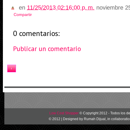
en
11/25/2013 02:16:00 p. m.
noviembre 2
Compartir
0 comentarios:
Publicar un comentario
Inicio
‹
Ver versión web
Low Cost Shopper
© Copyright 2012 - Todos los d
© 2012 | Designed by
Rumah Dijual
, in collaborati