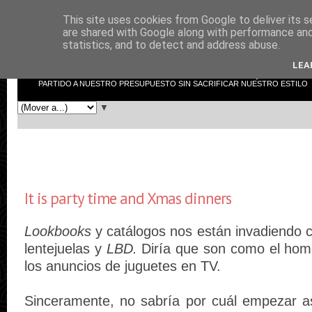
This site uses cookies from Google to deliver its s
low cost shopper
are shared with Google along with performance and 
statistics, and to detect and address abuse.
LEA
LOW COST SHOPPER NO ES EL TÍPICO BLOG DE MODA. AQUÍ INTENTAR
PARTIDO A NUESTRO PRESUPUESTO SIN SACRIFICAR NUESTRO ESTILO
▼
It is party time and Xmas dinners
Lookbooks
y catálogos nos están invadiendo co
lentejuelas y
LBD.
Diría que son como el ho
los anuncios de juguetes en TV.
Sinceramente, no sabría por cuál empezar a