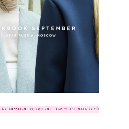
TAS:
DRESSFORLESS
,
LOOKBOOK
,
LOW COST SHOPPER
,
OTOÑO
,