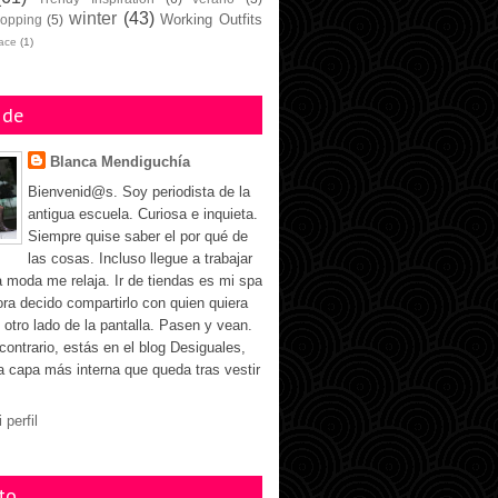
winter
(43)
Working Outfits
opping
(5)
face
(1)
 de
Blanca Mendiguchía
Bienvenid@s. Soy periodista de la
antigua escuela. Curiosa e inquieta.
Siempre quise saber el por qué de
las cosas. Incluso llegue a trabajar
a moda me relaja. Ir de tiendas es mi spa
ora decido compartirlo con quien quiera
 otro lado de la pantalla. Pasen y vean.
 contrario, estás en el blog Desiguales,
la capa más interna que queda tras vestir
 perfil
to