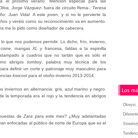
ra el próximo verano. Mención especial para las
 Oliva, Jorge Vázquez-
fuera de circuito Ifema-
, Teresa
año:
Juan Vidal.
A este joven, y si no le pervierte la
años y veréis como su reconocimiento va en aumento.
ora me lo pido como diseñador de cabecera.
lo que nos podemos permitir. Lo dicho, frío, invierno,
s cisne, mangas
XL y
francesa, faldas a la espinilla
estampado a cuadros que no tartán que es sólo el
timo abrigos
tomboy
, palabra muy técnica de los
para definir un corte y patronaje muy masculino para
dencias
lowcost
para el otoño-invierno 2013-2014.
os inviernos en alternancia: gris, azul marino y negro.
Los má
e la temporada era el rojo y la tendencia en abrigos
Okeysi, 
Diferent
opuestas de
Zara
para este mes? ¿Muy adelantadas
van enfocadas al público de norte de Europa que es el
Streetst
Tendenci