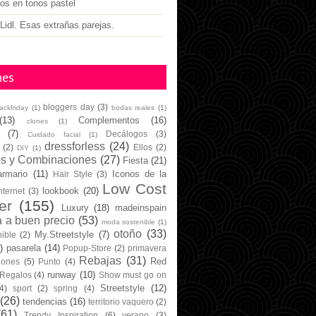
gos en tonos pastel
Lidl. Esas extrañas parejas.
nes
bloggers day
(3)
lackfriday
(1)
bodas reales
(1)
(13)
Complementos
(16)
clones
(1)
(7)
Decálogos
(3)
Cuidado facial
(1)
dressforless
(24)
(2)
Ellos
(2)
DIY
(1)
os y Combinaciones
(27)
Fiesta
(21)
armario
(11)
Iconos de la
Hair Style
(3)
Low Cost
lookbook
(20)
nternet
(3)
er
(155)
Luxury
(18)
madeinspain
 a buen precio
(53)
moda sostenible
(1)
otoño
(33)
My.Streetstyle
(7)
ible
(2)
)
pasarela
(14)
Popup-Store
(2)
primavera
Rebajas
(31)
Red
iones
(5)
Punto
(4)
runway
(10)
Regalos
(4)
Show must go on
Streetstyle
(12)
4)
sport
(2)
spring
(4)
(26)
tendencias
(16)
territorio vaquero
(2)
(61)
Trendy Inspiration
(6)
verano
(3)