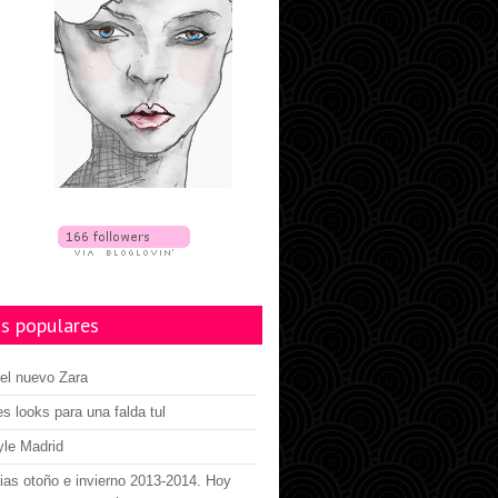
s populares
el nuevo Zara
es looks para una falda tul
yle Madrid
as otoño e invierno 2013-2014. Hoy