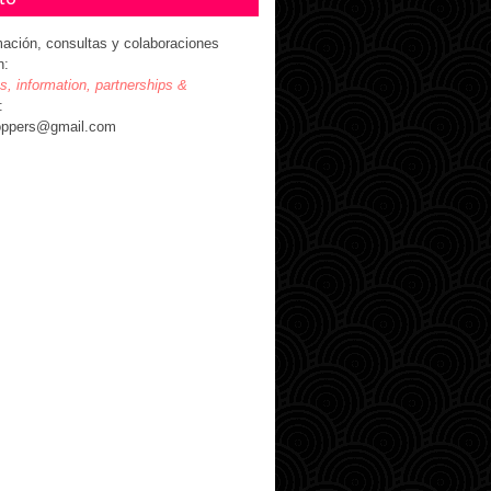
mación, consultas y colaboraciones
n:
es, information, partnerships &
:
oppers@gmail.com