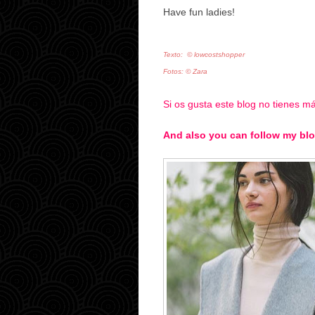
Have fun ladies!
Texto:
©
lowcostshopper
Fotos:
©
Zara
Si os gusta este blog no tienes 
And also you can follow my blo