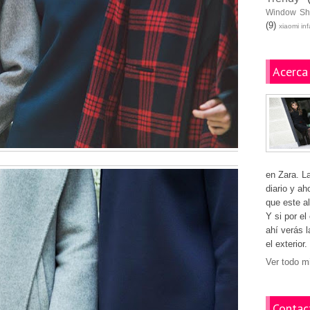
Window Sh
(9)
xiaomi in
Acerca
en Zara. L
diario y ah
que este al
Y si por el
ahí verás 
el exterior.
Ver todo mi
Contac