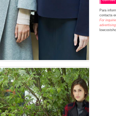
Para infor
contacta e
For inquiri
advertising
lowcostsh