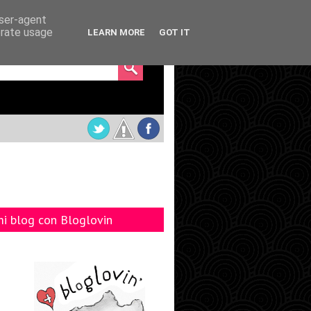
user-agent
erate usage
LEARN MORE
GOT IT
mi blog con Bloglovin