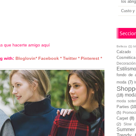
los abri
Custo y 
Seccio
más que hacerte amigo aquí
Belleza
(1)
b
Calzado
Cosmética
g with:
Bloglovin
*
Facebook
*
Twitter
*
Pinterest
*
Decoración
Estilism
fondo de 
moda
(7)
I
Shopp
moda
(18)
moda soten
Parties
(10
(5)
Promoc
Carpet
(8)
(2)
Slow
(
Summer
Trendy