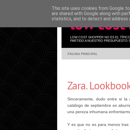
This site uses cookies from Google to 
are shared with Google along with per
low cost
statistics, and to detect and address 
LOW COST SHOPPER NO ES EL TÍPIC
PARTIDO A NUESTRO PRESUPUESTO S
PÁGINA PRINCIPAL
Zara. Lookboo
Sinceramente, dudo entre si l
catálogo de septiembre
es aburr
una pereza inhumana enfrentarme al
Y es que no es para menos tras