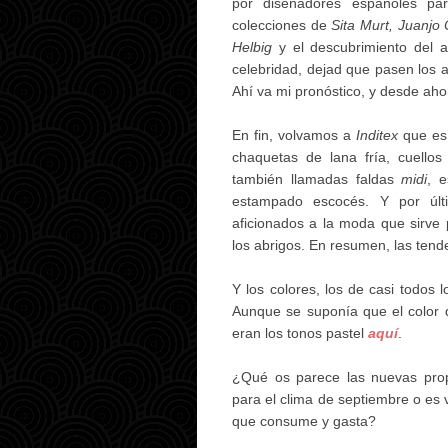
por diseñadores españoles pa
colecciones de
Sita Murt, Juanjo
Helbig
y el descubrimiento del 
celebridad, dejad que pasen los 
Ahí va mi pronóstico, y desde ah
En fin, volvamos a
Inditex
que es 
chaquetas de lana fría, cuello
también llamadas faldas
midi
, 
estampado escocés. Y por úl
aficionados a la moda que sirve 
los abrigos. En resumen, las ten
Y los colores, los de casi todos l
Aunque se suponía que el color d
eran los tonos pastel
aquí
.
¿Qué os parece las nuevas pr
para el clima de septiembre o es 
que consume y gasta?