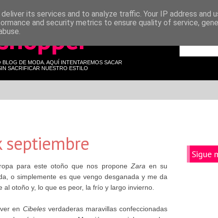
deliver its services and to analyze traffic. Your IP address and 
formance and security metrics to ensure quality of service, gen
 shopper
abuse.
O BLOG DE MODA. AQUÍ INTENTAREMOS SACAR
IN SACRIFICAR NUESTRO ESTILO
k septiembre
Sigue 
a ropa para este otoño que nos propone
Zara
en su
ida, o simplemente es que vengo desganada y me da
 otoño y, lo que es peor, la frío y largo invierno.
 ver en
Cibeles
verdaderas maravillas confeccionadas