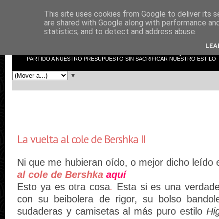
This site uses cookies from Google to deliver its s
low cost shopper
are shared with Google along with performance and 
statistics, and to detect and address abuse.
LEA
LOW COST SHOPPER NO ES EL TÍPICO BLOG DE MODA. AQUÍ INTENTAR
PARTIDO A NUESTRO PRESUPUESTO SIN SACRIFICAR NUESTRO ESTILO
▼
La vuelta al cole de Bershka II
Ni que me hubieran oído, o mejor dicho leído e
al cole de Bershka
aquí
Esto ya es otra cosa
.
Esta si es una verdade
con su beibolera de rigor, su bolso bandol
sudaderas y camisetas al más puro estilo
Hi