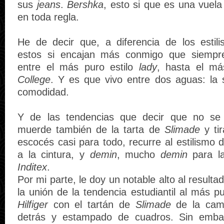
sus
jeans
.
Bershka
, esto si que es una vuel
en toda regla.
He de decir que, a diferencia de los estili
estos si encajan más conmigo que siempr
entre el más puro estilo
lady
, hasta el más
College
. Y es que vivo entre dos aguas: la s
comodidad.
Y de las tendencias que decir que no se
muerde también de la tarta de
Slimade
y ti
escocés casi para todo, recurre al estilismo 
a la cintura, y
demin
, mucho
demin
para l
Inditex
.
Por mi parte, le doy un notable alto al result
la unión de la tendencia estudiantil al más pu
Hilfiger
con el tartán de
Slimade
de la cam
detrás y estampado de cuadros. Sin emba