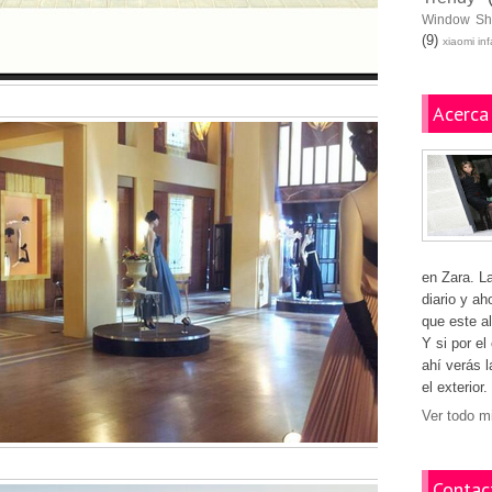
Window Sh
(9)
xiaomi in
Acerca
en Zara. L
diario y ah
que este al
Y si por el
ahí verás 
el exterior.
Ver todo mi
Contac