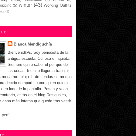
winter
(43)
Working Outfits
opping
(5)
face
(1)
 de
Blanca Mendiguchía
Bienvenid@s. Soy periodista de la
antigua escuela. Curiosa e inquieta.
Siempre quise saber el por qué de
las cosas. Incluso llegue a trabajar
a moda me relaja. Ir de tiendas es mi spa
ora decido compartirlo con quien quiera
 otro lado de la pantalla. Pasen y vean.
 contrario, estás en el blog Desiguales,
la capa más interna que queda tras vestir
 perfil
to