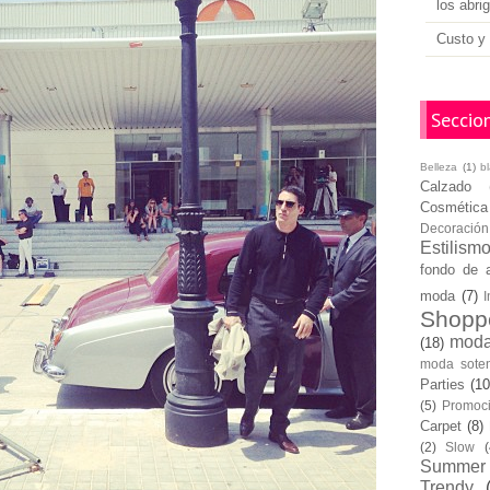
los abri
Custo y 
Seccio
Belleza
(1)
b
Calzado
Cosmética
Decoración
Estilism
fondo de 
moda
(7)
I
Shopp
moda
(18)
moda soten
Parties
(10
(5)
Promoc
Carpet
(8)
(2)
Slow
(
Summer
Trendy