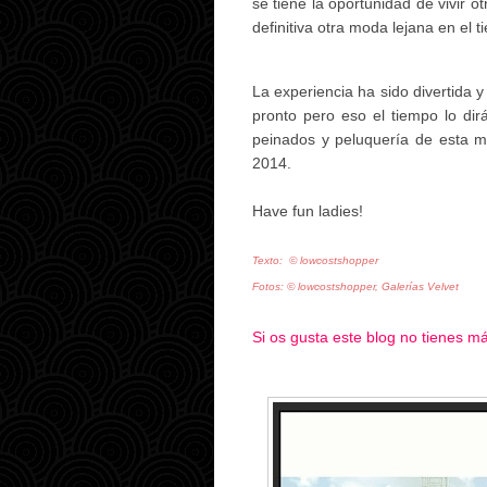
se tiene la oportunidad de vivir o
definitiva otra moda lejana en el 
La experiencia ha sido divertida 
pronto pero eso el tiempo lo dirá
peinados y peluquería de esta ma
2014.
Have fun ladies!
Texto:
©
lowcostshopper
Fotos:
©
lowcostshopper, Galerías Velvet
Si os gusta este blog no tienes 