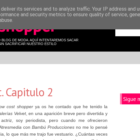
deliver its services and to analyze traffic. Your IP address and 
formance and security metrics to ensure quality of service, gen
 shopper
abuse.
O BLOG DE MODA. AQUÍ INTENTAREMOS SACAR
IN SACRIFICAR NUESTRO ESTILO
. Capitulo 2
Sigue 
low cost shopper
ya os he contado que he tenido la
lerías Velvet
, en una aparición breve pero divertida y
 actriz, soy periodista, pero cuando me ofrecieron
Atresmedia
con
Bambú Producciones
no me lo pensé
cia, lo que más me trajo fue vestuario. ¿Cuántas veces