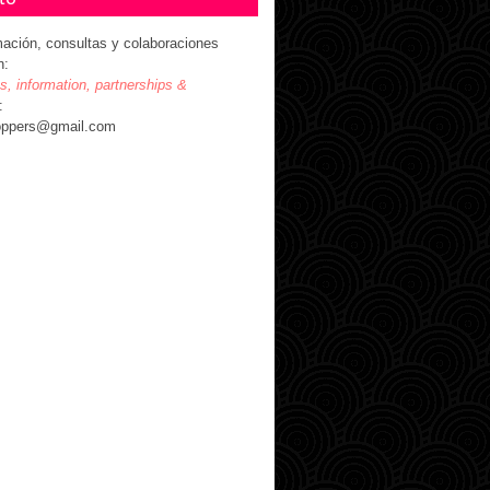
mación, consultas y colaboraciones
n:
es, information, partnerships &
:
oppers@gmail.com