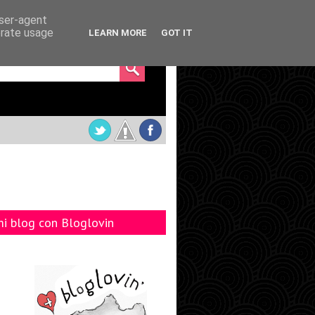
user-agent
erate usage
LEARN MORE
GOT IT
mi blog con Bloglovin