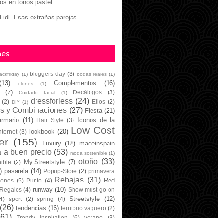
gos en tonos pastel
Lidl. Esas extrañas parejas.
nes
bloggers day
(3)
lackfriday
(1)
bodas reales
(1)
(13)
Complementos
(16)
clones
(1)
(7)
Decálogos
(3)
Cuidado facial
(1)
dressforless
(24)
(2)
Ellos
(2)
DIY
(1)
os y Combinaciones
(27)
Fiesta
(21)
armario
(11)
Iconos de la
Hair Style
(3)
Low Cost
lookbook
(20)
nternet
(3)
er
(155)
Luxury
(18)
madeinspain
 a buen precio
(53)
moda sostenible
(1)
otoño
(33)
My.Streetstyle
(7)
ible
(2)
)
pasarela
(14)
Popup-Store
(2)
primavera
Rebajas
(31)
Red
iones
(5)
Punto
(4)
runway
(10)
Regalos
(4)
Show must go on
Streetstyle
(12)
4)
sport
(2)
spring
(4)
(26)
tendencias
(16)
territorio vaquero
(2)
(61)
Trendy Inspiration
(6)
verano
(3)