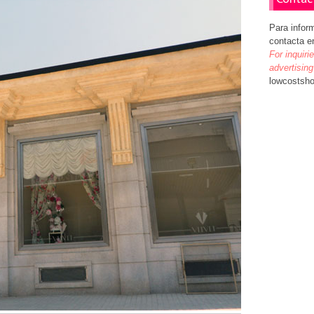
Para infor
contacta e
For inquiri
advertising
lowcostsh