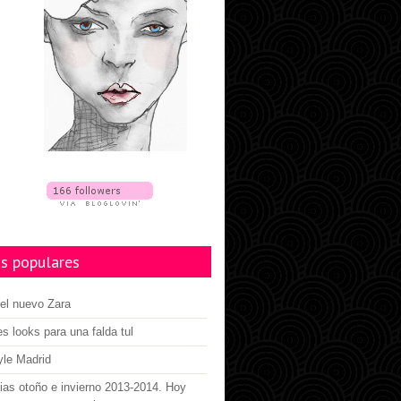
s populares
el nuevo Zara
es looks para una falda tul
yle Madrid
as otoño e invierno 2013-2014. Hoy