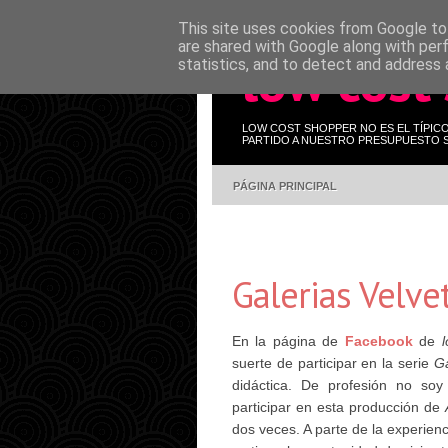
This site uses cookies from Google to 
are shared with Google along with per
low cost
statistics, and to detect and address 
LOW COST SHOPPER NO ES EL TÍPIC
PARTIDO A NUESTRO PRESUPUESTO S
PÁGINA PRINCIPAL
Galerias Velvet
En la página de
Facebook
de
suerte de participar en la serie
Ga
didáctica. De profesión no soy
participar en esta producción de
dos veces. A parte de la experien