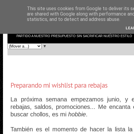
This site uses cookies from Google to deliver its s
low cost shopper
are shared with Google along with performance and 
statistics, and to detect and address abuse.
LEA
LOW COST SHOPPER NO ES EL TÍPICO BLOG DE MODA. AQUÍ INTENTAR
PARTIDO A NUESTRO PRESUPUESTO SIN SACRIFICAR NUESTRO ESTILO
▼
Preparando mi wishlist para rebajas
La próxima semana empezamos junio, y es
rebajas, saldos, promociones... Me encanta
buscar chollos, es mi
hobbie
.
También es el momento de hacer la lista la