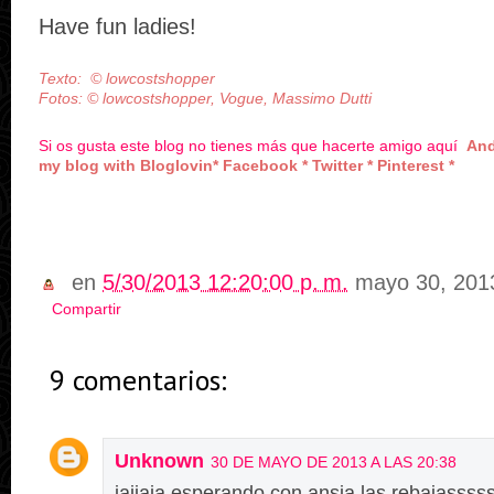
Have fun ladies!
Texto:
©
lowcostshopper
Fotos:
©
lowcostshopper, Vogue, Massimo Dutti
Si os gusta este blog no tienes más que hacerte amigo aquí
And
my blog with Bloglovin
*
Facebook
*
Twitter
*
Pinterest
*
en
5/30/2013 12:20:00 p. m.
mayo 30, 201
Compartir
9 comentarios:
Unknown
30 DE MAYO DE 2013 A LAS 20:38
jajjaja esperando con ansia las rebajasss