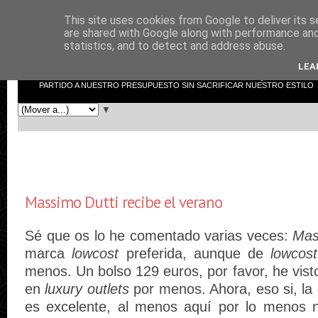
This site uses cookies from Google to deliver its s
low cost shopper
are shared with Google along with performance and 
statistics, and to detect and address abuse.
LEA
LOW COST SHOPPER NO ES EL TÍPICO BLOG DE MODA. AQUÍ INTENTAR
PARTIDO A NUESTRO PRESUPUESTO SIN SACRIFICAR NUESTRO ESTILO
▼
Massimo Dutti recibe el verano
Sé que os lo he comentado varias veces:
Mass
marca
lowcost
preferida, aunque de
lowcos
menos. Un bolso 129 euros, por favor, he vist
en
luxury outlets
por menos. Ahora, eso si, la c
es excelente, al menos aquí por lo menos n