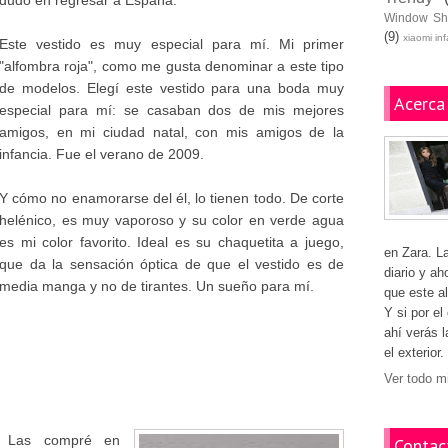
dudó en regresar a España.
Window Sh
(9)
xiaomi in
Este vestido es muy especial para mí. Mi primer
"alfombra roja", como me gusta denominar a este tipo
de modelos. Elegí este vestido para una boda muy
Acerca
especial para mí: se casaban dos de mis mejores
amigos, en mi ciudad natal, con mis amigos de la
infancia. Fue el verano de 2009.
Y cómo no enamorarse del él, lo tienen todo. De corte
helénico, es muy vaporoso y su color en verde agua
es mi color favorito. Ideal es su chaquetita a juego,
en Zara. L
que da la sensación óptica de que el vestido es de
diario y ah
media manga y no de tirantes. Un sueño para mí.
que este al
Y si por el
ahí verás 
el exterior.
Ver todo mi
Las compré en
Contac