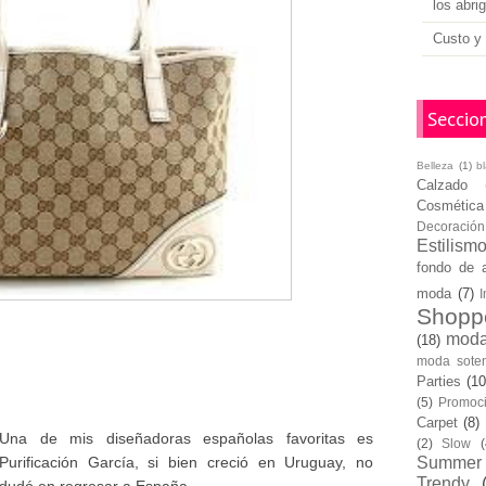
los abri
Custo y 
Seccio
Belleza
(1)
b
Calzado
Cosmética
Decoración
Estilism
fondo de 
moda
(7)
I
Shopp
moda
(18)
moda soten
Parties
(10
(5)
Promoc
Carpet
(8)
Una de mis diseñadoras españolas favoritas es
(2)
Slow
(
Purificación García, si bien creció en Uruguay, no
Summer
Trendy