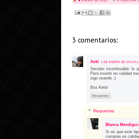
●
ENERO 03, 2013
ETIQUETAS:
3 comentarios:
Aoki
3 DE ENERO DE 2013 A L
Secreto inconfesable: lo 
Pero invertir en calidad m
sigo usando ;)
Bss Kela!
Responder
Respuestas
Blanca Mendiguc
Si es que este tip
compras es calidad