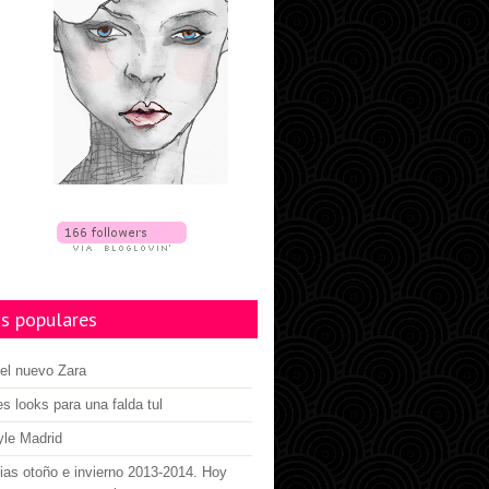
s populares
el nuevo Zara
es looks para una falda tul
yle Madrid
as otoño e invierno 2013-2014. Hoy