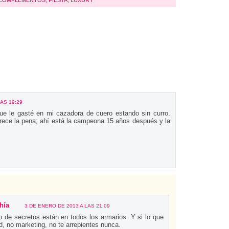
COMPLEMENTOS
,
FIESTA
,
LUXURY
AS 19:29
que le gasté en mi cazadora de cuero estando sin curro.
erece la pena; ahí está la campeona 15 años después y la
hía
3 DE ENERO DE 2013 A LAS 21:09
o de secretos están en todos los armarios. Y si lo que
, no marketing, no te arrepientes nunca.