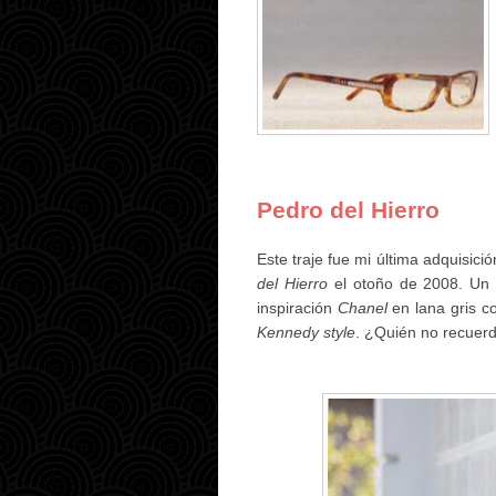
Pedro del Hierro
Este traje fue mi última adquisici
del Hierro
el otoño de 2008. Un 
inspiración
Chanel
en lana gris c
Kennedy style
. ¿Quién no recuer