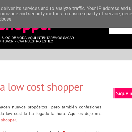
deliver its services and to analyze traffic. Your IP address and 
formance and security metrics to ensure quality of service, gen
 shopper
abuse.
O BLOG DE MODA. AQUÍ INTENTAREMOS SACAR
IN SACRIFICAR NUESTRO ESTILO
a low cost shopper
Sigue 
hacen nuevos propósitos pero también confesiones
a low cost le ha llegado la hora. Aquí os dejo mis
 shopper
.