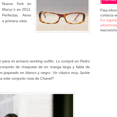
Nueva York en
Marcy´s
en 2012.
Para infor
Perfectas. Amor
contacta e
For inquiri
a primera vista.
advertising
lowcostsh
ón para mi armario
working outfits
. Lo compré en
Pedro
conjunto de chaqueta de en manga larga y falda de
on jaspeado en blanco y negro. Un clásico muy
Jackie
da este conjunto rosa de
Chanel
?