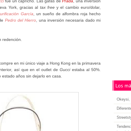
ci
fue un capricho. Las gafas de
Prada
, una inversión
eva York, gracias al
tax free
y el cambio euro/dolar,
urificación García
, un sueño de alfombra roja hecho
de
Pedro del Hierro
, una inversión necesaria dado mi
n redención.
 compre en mi único viaje a Hong Kong en la primavera
terior, así que en el outlet de
Gucci
estaba al 50%.
 estado años sin dejarlo en casa.
Los má
Okeysi, 
Diferent
Streetst
Tendenci