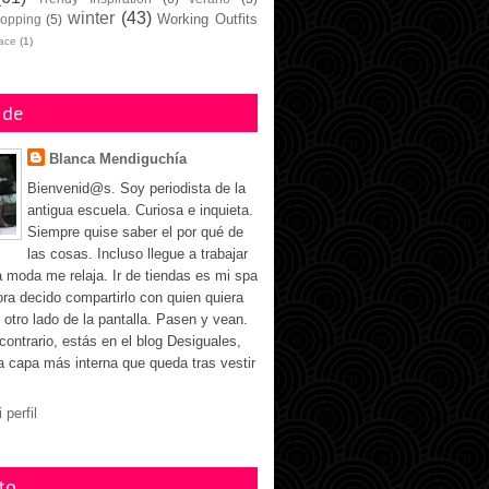
winter
(43)
Working Outfits
opping
(5)
face
(1)
 de
Blanca Mendiguchía
Bienvenid@s. Soy periodista de la
antigua escuela. Curiosa e inquieta.
Siempre quise saber el por qué de
las cosas. Incluso llegue a trabajar
a moda me relaja. Ir de tiendas es mi spa
ora decido compartirlo con quien quiera
 otro lado de la pantalla. Pasen y vean.
 contrario, estás en el blog Desiguales,
la capa más interna que queda tras vestir
 perfil
to