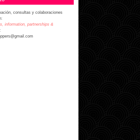
mación, consultas y colaboraciones
n:
es, information, partnerships &
:
oppers@gmail.com