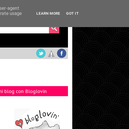
user-agent
erate usage
LEARN MORE
GOT IT
mi blog con Bloglovin