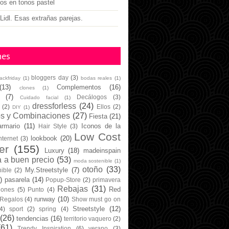
gos en tonos pastel
Lidl. Esas extrañas parejas.
nes
bloggers day
(3)
lackfriday
(1)
bodas reales
(1)
(13)
Complementos
(16)
clones
(1)
(7)
Decálogos
(3)
Cuidado facial
(1)
dressforless
(24)
(2)
Ellos
(2)
DIY
(1)
os y Combinaciones
(27)
Fiesta
(21)
armario
(11)
Iconos de la
Hair Style
(3)
Low Cost
lookbook
(20)
nternet
(3)
er
(155)
Luxury
(18)
madeinspain
 a buen precio
(53)
moda sostenible
(1)
otoño
(33)
My.Streetstyle
(7)
ible
(2)
)
pasarela
(14)
Popup-Store
(2)
primavera
Rebajas
(31)
Red
iones
(5)
Punto
(4)
runway
(10)
Regalos
(4)
Show must go on
Streetstyle
(12)
4)
sport
(2)
spring
(4)
(26)
tendencias
(16)
territorio vaquero
(2)
(61)
Trendy Inspiration
(6)
verano
(3)